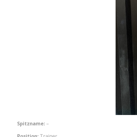
Spitzname:
–
Position:
Trainer