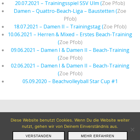
20.07.2021 – Trainingsspiel SSV Ulm (
Zoe Pfob)
Damen – Quattro-Beach-Liga – Baustetten (
Zoe
Pfob)
18.07.2021 – Damen II – Trainingstag (
Zoe Pfob)
10.06.2021 – Herren & Mixed – Erstes Beach-Training
(
Zoe Pfob)
09.06.2021 – Damen I & Damen II – Beach-Training
(
Zoe Pfob)
02.06.2021 – Damen I & Damen II – Beach-Training
(
Zoe Pfob)
05.09.2020 – Beachvolleyball Star Cup #1
© 2026 TG Biberach Volleyball. Created for free using
Diese Website benutzt Cookies. Wenn Du die Website weiter
WordPress and
Colibri
nutzt, gehen wir von Deinem Einverständnis aus.
VERSTANDEN
MEHR ERFAHREN