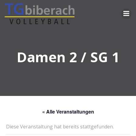
Zum
Inhalt
springen
Damen 2 / SG 1
« Alle Veranstaltungen
Diese Veranstaltung hat bereits stattgefunden.