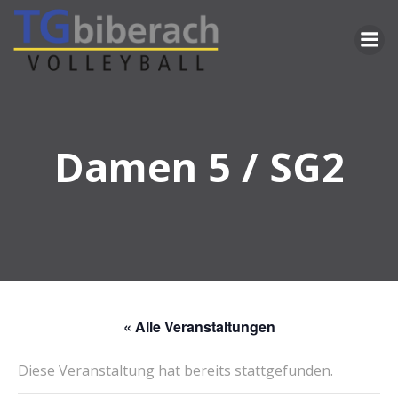
Zum
Inhalt
springen
Damen 5 / SG2
« Alle Veranstaltungen
Diese Veranstaltung hat bereits stattgefunden.