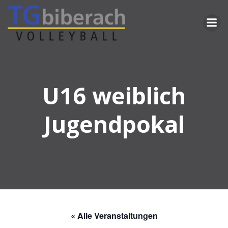
Zum
Inhalt
springen
U16 weiblich
Jugendpokal
« Alle Veranstaltungen