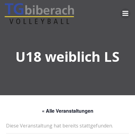
Zum
Inhalt
springen
U18 weiblich LS
« Alle Veranstaltungen
Diese Veranstaltung hat bereits stattgefunden.