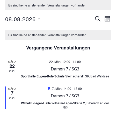
Es sind keine anstehenden Veranstaltungen vorhanden.
V
V
08.08.2026
SUCHE
MON
Datum
K
e
e
wählen.
Es sind keine anstehenden Veranstaltungen vorhanden.
r
a
r
Vergangene Veranstaltungen
a
l
a
22. März 12:00
-
14:00
MÄRZ
n
22
e
n
Damen 7 / SG3
2026
s
Sporthalle Eugen-Bolz-Schule
Steinacherstr. 39, Bad Waldsee
n
s
t
Hervorgehoben
7. März 14:00
-
18:00
MÄRZ
d
t
7
Damen 7 / SG3
2026
a
e
a
Wilhelm-Leger-Halle
Wilhelm-Leger-Straße 2, Biberach an der
Riß
l