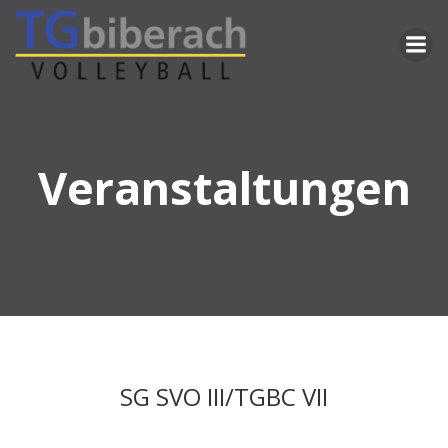
Zum
Inhalt
springen
Veranstaltungen
SG SVO III/TGBC VII