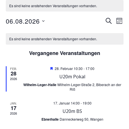
Es sind keine anstehenden Veranstaltungen vorhanden.
V
V
06.08.2026
SUCHE
MON
Datum
K
e
e
wählen.
Es sind keine anstehenden Veranstaltungen vorhanden.
r
a
r
Vergangene Veranstaltungen
a
l
a
Hervorgehoben
28. Februar 10:30
-
17:00
FEB.
n
28
e
n
U20m Pokal
2026
s
Wilhelm-Leger-Halle
Wilhelm-Leger-Straße 2, Biberach an der
n
s
Riß
t
d
t
17. Januar 14:00
-
19:00
JAN.
17
a
U20m BS
2026
e
a
Ebnethalle
Danneckerweg 50, Wangen
l