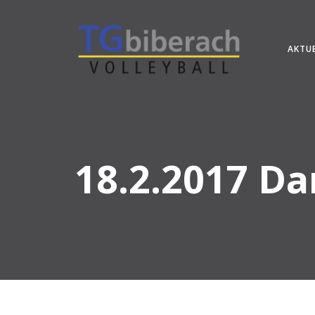
Zum
Inhalt
springen
AKTU
18.2.2017 Da