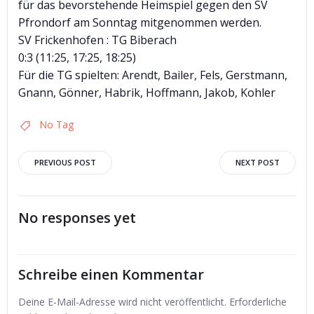
für das bevorstehende Heimspiel gegen den SV
Pfrondorf am Sonntag mitgenommen werden.
SV Frickenhofen : TG Biberach
0:3 (11:25, 17:25, 18:25)
Für die TG spielten: Arendt, Bailer, Fels, Gerstmann,
Gnann, Gönner, Habrik, Hoffmann, Jakob, Kohler
No Tag
Post
Post
PREVIOUS POST
NEXT POST
navigation
navigation
No responses yet
Schreibe einen Kommentar
Deine E-Mail-Adresse wird nicht veröffentlicht.
Erforderliche