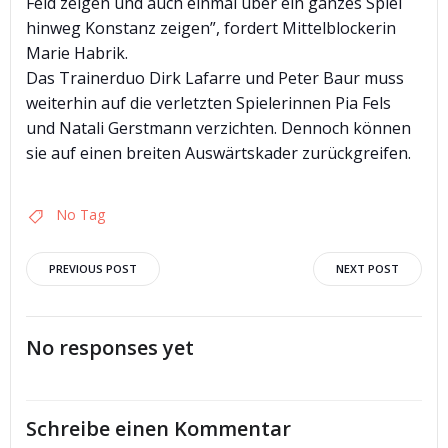
Feld zeigen und auch einmal über ein ganzes Spiel
hinweg Konstanz zeigen”, fordert Mittelblockerin
Marie Habrik.
Das Trainerduo Dirk Lafarre und Peter Baur muss
weiterhin auf die verletzten Spielerinnen Pia Fels
und Natali Gerstmann verzichten. Dennoch können
sie auf einen breiten Auswärtskader zurückgreifen.
No Tag
Post
Post
PREVIOUS POST
NEXT POST
navigation
navigation
No responses yet
Schreibe einen Kommentar