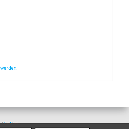
 werden.
nd
Colibri