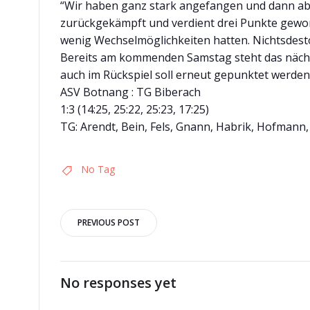
“Wir haben ganz stark angefangen und dann abe
zurückgekämpft und verdient drei Punkte gewon
wenig Wechselmöglichkeiten hatten. Nichtsdes
Bereits am kommenden Samstag steht das nächste
auch im Rückspiel soll erneut gepunktet werden
ASV Botnang : TG Biberach
1:3 (14:25, 25:22, 25:23, 17:25)
TG: Arendt, Bein, Fels, Gnann, Habrik, Hofmann,
No Tag
Post
PREVIOUS POST
navigation
No responses yet