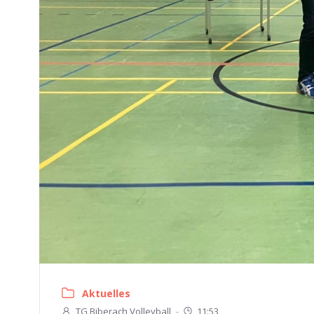
Aktuelles
TG Biberach Volleyball
-
11:53