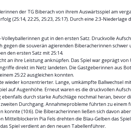
allerinnen der TG Biberach von ihrem Auswärtsspiel am ve
rfolg (25:14, 22:25, 25:23, 25:17). Durch eine 2:3-Niederlag
-Volleyballerinnen gut in den ersten Satz. Druckvolle Aufs
ich gegen die souverän agierenden Biberacherinnen schwer 
en den ersten Satz mit 25:14.
cht an ihre Leistung anknüpfen. Das Spiel war geprägt von
 Angriffe direkt im Netz landeten. Die Gastgeberinnen aus B
t einem 25:22 ausgleichen konnten.
ierte wieder konzentrierter. Lange, umkämpfte Ballwechsel m
iel auf Augenhöhe. Erneut waren es die druckvollen Aufsch
 ebenfalls durch starke Aufschläge nochmal heran, bevor d
dem zweiten Durchgang. Annahmeprobleme führten zu einem 
en konnte (10:6). Die Biberacherinnen ließen sich davon abe
von Mittelblockerin Pia Fels drehten die Blau-Gelben das Spi
 das Spiel verdient an den neuen Tabellenführer.