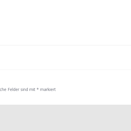
Post
navigation
iche Felder sind mit
*
markiert