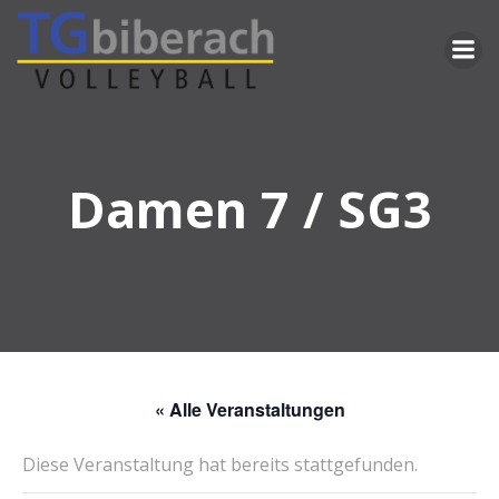
Zum
Inhalt
springen
Damen 7 / SG3
« Alle Veranstaltungen
Diese Veranstaltung hat bereits stattgefunden.