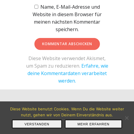
Name, E-Mail-Adresse und
Website in diesem Browser für
meinen nächsten Kommentar
speichern.
Diese Website verwendet Akismet,
um Spam zu reduzieren.
Erfahre, wie
deine Kommentardaten verarbeitet
werden.
© 2026 TG Biberach Volleyball. Created for free using
Diese Website benutzt Cookies. Wenn Du die Website weiter
WordPress and
Colibri
nutzt, gehen wir von Deinem Einverständnis aus.
VERSTANDEN
MEHR ERFAHREN