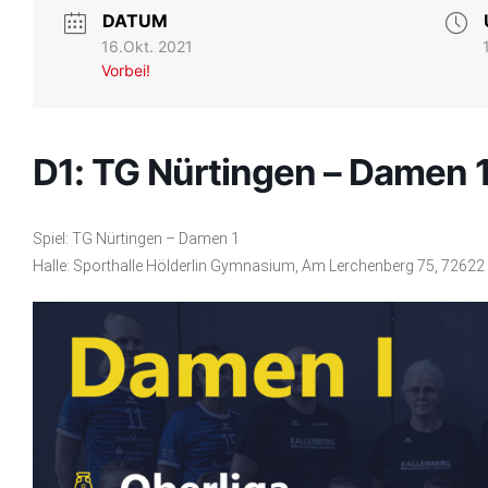
DATUM
16.Okt. 2021
Vorbei!
D1: TG Nürtingen – Damen 
Spiel: TG Nürtingen – Damen 1
Halle: Sporthalle Hölderlin Gymnasium, Am Lerchenberg 75, 72622