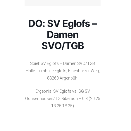
DO: SV Eglofs –
Damen
SVO/TGB
Spiel: SV Eglofs – Damen SVO/TGB
Halle: Turnhalle Eglofs, Eisenharzer Weg,
88260 Argenbühl
Ergebnis: SV Eglofs vs. SG SV
Ochsenhausen/TG Biberach – 0:3 (20:25
13:25 18:25)