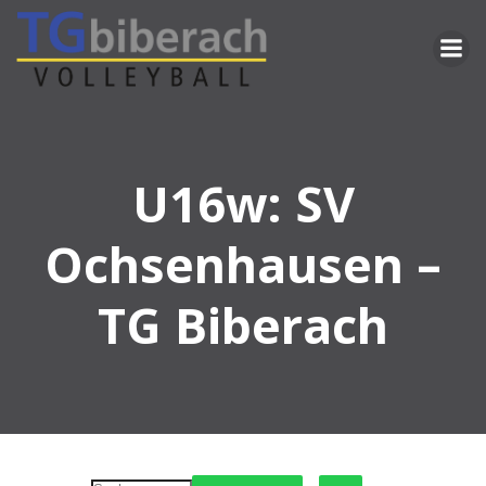
Zum
Inhalt
springen
U16w: SV
Ochsenhausen –
TG Biberach