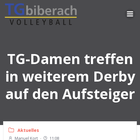
Zum
Inhalt
springen
TG-Damen treffen
in weiterem Derby
auf den Aufsteiger
Aktuelles
Manuel Kort
-
11:08