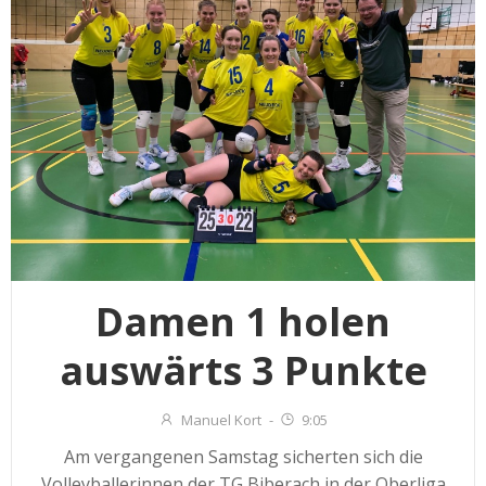
Damen 1 holen
auswärts 3 Punkte
Manuel Kort
-
9:05
Am vergangenen Samstag sicherten sich die
Volleyballerinnen der TG Biberach in der Oberliga