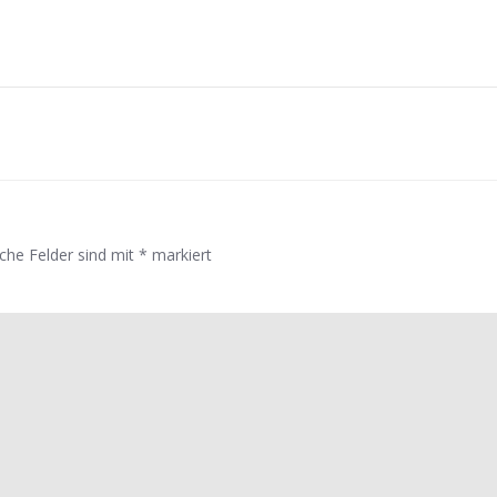
Post
navigation
iche Felder sind mit
*
markiert