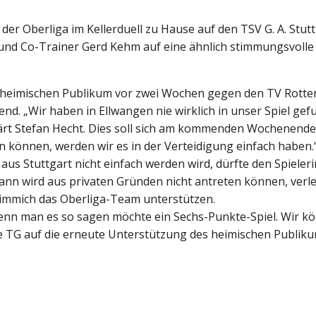
 der Oberliga im Kellerduell zu Hause auf den TSV G. A. Stut
und Co-Trainer Gerd Kehm auf eine ähnlich stimmungsvolle
n, heimischen Publikum vor zwei Wochen gegen den TV Rott
. „Wir haben in Ellwangen nie wirklich in unser Spiel ge
rt Stefan Hecht. Dies soll sich am kommenden Wochenende g
önnen, werden wir es in der Verteidigung einfach haben.
 aus Stuttgart nicht einfach werden wird, dürfte den Spieleri
nann wird aus privaten Gründen nicht antreten können, ver
Kimmich das Oberliga-Team unterstützen.
 „Wenn man es so sagen möchte ein Sechs-Punkte-Spiel. Wir k
die TG auf die erneute Unterstützung des heimischen Publiku