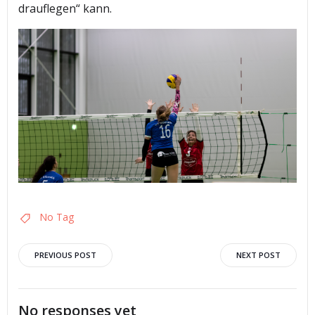
drauflegen“ kann.
No Tag
Post
Post
PREVIOUS POST
NEXT POST
navigation
navigation
No responses yet