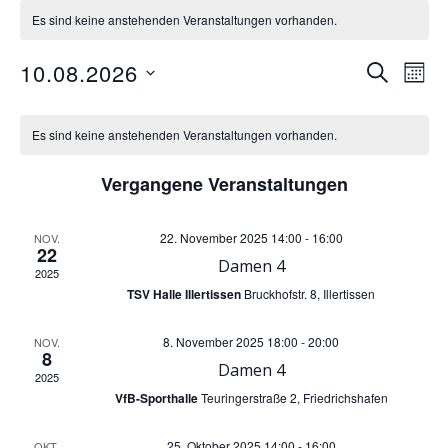
Es sind keine anstehenden Veranstaltungen vorhanden.
V
V
10.08.2026
SUCHE
MON
Datum
K
e
e
wählen.
Es sind keine anstehenden Veranstaltungen vorhanden.
r
a
r
Vergangene Veranstaltungen
a
l
a
22. November 2025 14:00
-
16:00
NOV.
n
22
e
n
Damen 4
2025
s
TSV Halle Illertissen
Bruckhofstr. 8, Illertissen
n
s
t
8. November 2025 18:00
-
20:00
NOV.
d
t
8
Damen 4
2025
a
e
a
VfB-Sporthalle
Teuringerstraße 2, Friedrichshafen
l
25. Oktober 2025 14:00
-
16:00
OKT.