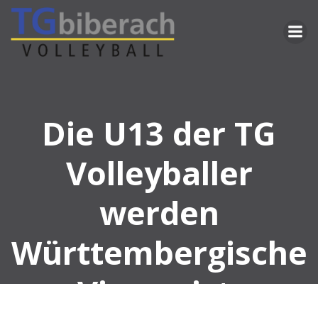
Zum
Inhalt
springen
Die U13 der TG
Volleyballer
werden
Württembergische
r Vizemeister