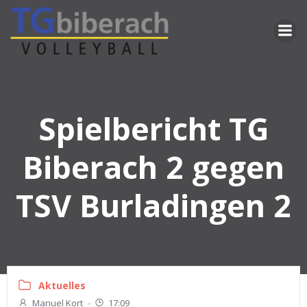
Zum
Inhalt
springen
Spielbericht TG
Biberach 2 gegen
TSV Burladingen 2
Aktuelles
Manuel Kort
-
17:09