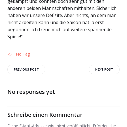
gekämpft und konnten doch sehr gut mit den
anderen beiden Mannschaften mithalten. Sicherlich
haben wir unsere Defizite. Aber nichts, an dem man
nicht arbeiten kann und die Saison hat ja erst
begonnen. Ich freue mich auf weitere spannende
Spiele!“
No Tag
Post
Post
PREVIOUS POST
NEXT POST
navigation
navigation
No responses yet
Schreibe einen Kommentar
Deine E-Mail-Adresse wird nicht veröffentlicht.
Erforderliche