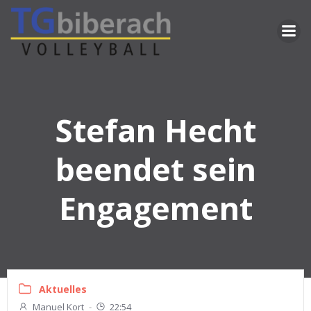
Zum
Inhalt
springen
Stefan Hecht
beendet sein
Engagement
Aktuelles
Manuel Kort
-
22:54