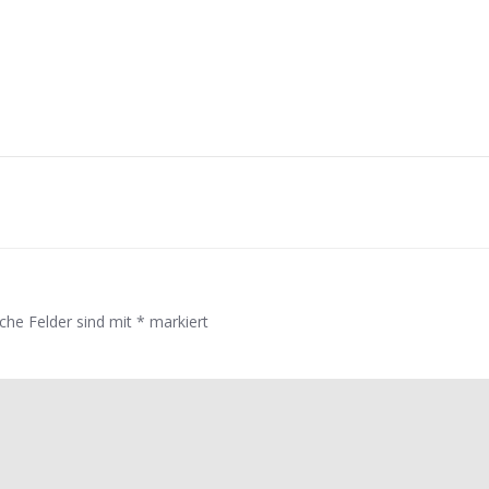
Post
navigation
iche Felder sind mit
*
markiert