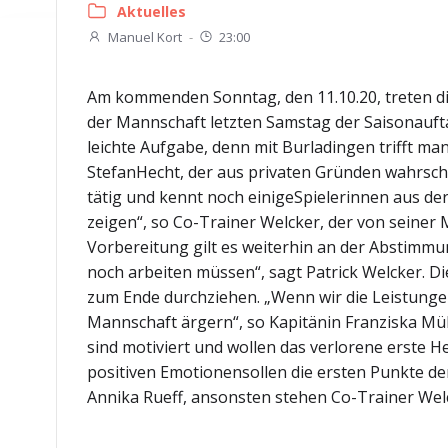
Aktuelles
Manuel Kort
-
23:00
Am kommenden Sonntag, den 11.10.20, treten di
der Mannschaft letzten Samstag der Saisonauftak
leichte Aufgabe, denn mit Burladingen trifft man
StefanHecht, der aus privaten Gründen wahrschei
tätig und kennt noch einigeSpielerinnen aus de
zeigen“, so Co-Trainer Welcker, der von seiner
Vorbereitung gilt es weiterhin an der Abstimmu
noch arbeiten müssen“, sagt Patrick Welcker. D
zum Ende durchziehen. „Wenn wir die Leistunge
Mannschaft ärgern“, so Kapitänin Franziska Mül
sind motiviert und wollen das verlorene erste
positiven Emotionensollen die ersten Punkte de
Annika Rueff, ansonsten stehen Co-Trainer Welck